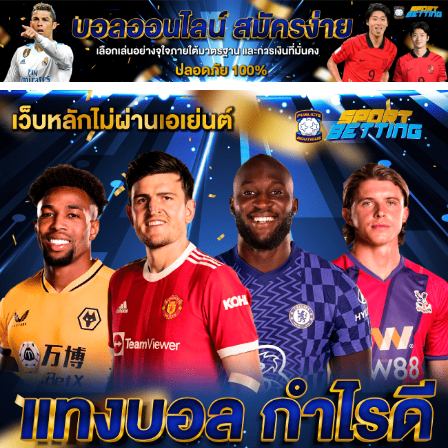
Skip
to
content