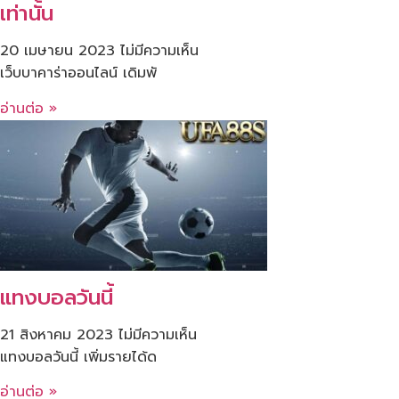
เท่านั้น
20 เมษายน 2023
ไม่มีความเห็น
เว็บบาคาร่าออนไลน์ เดิมพั
อ่านต่อ »
แทงบอลวันนี้
21 สิงหาคม 2023
ไม่มีความเห็น
แทงบอลวันนี้ เพิ่มรายได้ด
อ่านต่อ »