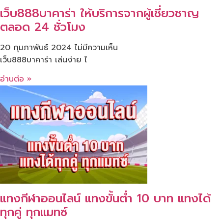
เว็บ888บาคาร่า ให้บริการจากผู้เชี่ยวชาญ
ตลอด 24 ชั่วโมง
20 กุมภาพันธ์ 2024
ไม่มีความเห็น
เว็บ888บาคาร่า เล่นง่าย ไ
อ่านต่อ »
แทงกีฬาออนไลน์ แทงขั้นต่ำ 10 บาท แทงได้
ทุกคู่ ทุกแมทซ์