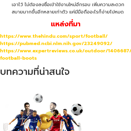
เอาไว้ ไม่ต้องลงชื่อเข้าใช้งานใหม่อีกรอบ เพิ่มความสะดวก
สบายมากขึ้นอีกหลายเท่าตัว แค่มีมือถืออะไรก็ง่ายไปหมด
แหล่งที่มา
https://www.thehindu.com/sport/football/
https://pubmed.ncbi.nlm.nih.gov/23249092/
https://www.expertreviews.co.uk/outdoor/1406687
football-boots
บทความที่น่าสนใจ