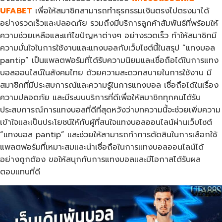
UFABET
เพื่อให้สมาชิกสามารถทำธุรกรรมเงินตรงไปตรงมาได้
อย่างรวดเร็วและปลอดภัย รวมถึงมีบริการลูกค้าสัมพันธ์ที่พร้อมให้
ความช่วยเหลือและแก้ไขปัญหาต่างๆ อย่างรวดเร็ว ทำให้สมาชิกมี
ความมั่นใจในการใช้งานและแทงบอลกับเว็บไซต์นี้ในสรุป “แทงบอล
pantip” เป็นแพลตฟอร์มที่ได้รับความนิยมและเชื่อถือได้ในการแทง
บอลออนไลน์ในสังคมไทย ด้วยความสะดวกสบายในการใช้งาน มี
สมาชิกที่มีประสบการณ์และความรู้ในการแทงบอล เชื่อถือได้ในเรื่อง
ความปลอดภัย และมีระบบบริการที่ดีเพื่อให้สมาชิกทุกคนได้รับ
ประสบการณ์การแทงบอลที่ดีที่สุดหวังว่าบทความนี้จะช่วยเพิ่มความ
เข้าใจและเป็นประโยชน์ให้กับผู้ที่สนใจแทงบอลออนไลน์ผ่านเว็บไซต์
“แทงบอล pantip” และช่วยให้สามารถทำการตัดสินในการเลือกใช้
แพลตฟอร์มที่เหมาะสมและน่าเชื่อถือในการแทงบอลออนไลน์ได้
อย่างถูกต้อง ขอให้สนุกกับการแทงบอลและมีโอกาสได้รับผล
ตอบแทนที่ดี