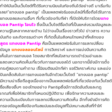
ทำให้มันเป็นเว็บไซต์ที่ได้รับความนิยมในท้องถิ่นได้อย่างดี มาเริ่มกัน
เลย!”แทงบอล pantip” เป็นแพลตฟอร์มออนไลน์ที่เชื่อถือได้ในการ
แทงบอลและเกมอื่นๆ ที่เกี่ยวข้องกับกีฬา ที่เปิดให้บริการโดย
แทง
บอล Pantip โอนไว
ซึ่งเป็นเว็บไซต์ชื่อดังที่เป็นแหล่งรวมข้อมูลและ
ความรู้ในหลากหลายด้าน ไม่ว่าจะเป็นเรื่องราวทั่วไป ข่าวสาร ความ
บันเทิง และกิจกรรมต่างๆ ที่เกิดขึ้นในสังคมไทยหน้าที่หลักของ
สูตร
แทงบอล Pantip
คือเป็นแพลตฟอร์มในการแลกเปลี่ยน
ข้อมูล
แทงบอลออนไลน์
การวิเคราะห์ และการแบ่งปันความคิด
เห็นในการแทงบอล โดยสมาชิกที่สนใจสามารถเข้าร่วมอ่านและ
แสดงความคิดเห็นเกี่ยวกับการแทงบอลได้ นอกจากนี้ยังมีการตั้ง
กระทู้สอบถามคำถาม เรื่นิยมติชมนักกีฬา แชร์วิเคราะห์เกม และแบ่ง
ปันเคล็ดลับในการแทงบอลกันอีกด้วยเว็บไซต์ “แทงบอล pantip”
มีความน่าเชื่อถือสูงเนื่องจากเป็นแพลตฟอร์มที่เกี่ยวข้องกับเว็บไซต์
ชื่อเสียงอื่นๆ ของไทยอย่าง Pantipซึ่งมีการจัดอันดับและกฎ
เกณฑ์เพื่อให้สมาชิกทั้งหมดปฏิบัติตาม เพื่อรักษาความสงบและ
ความเป็นระเบียบในการแลกเปลี่ยนความคิดเห็น อีกทั้งยังมีการคัด
กรองข้อมูลเพื่อป้องกันสแปมและข้อมูลที่ไม่เหมาะสมสิ่งที่ทำให้