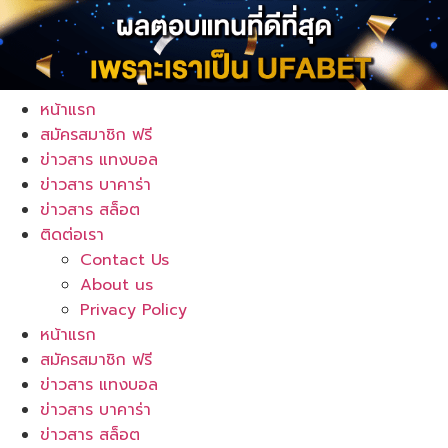
หน้าแรก
สมัครสมาชิก ฟรี
ข่าวสาร แทงบอล
ข่าวสาร บาคาร่า
ข่าวสาร สล็อต
ติดต่อเรา
Contact Us
About us
Privacy Policy
หน้าแรก
สมัครสมาชิก ฟรี
ข่าวสาร แทงบอล
ข่าวสาร บาคาร่า
ข่าวสาร สล็อต