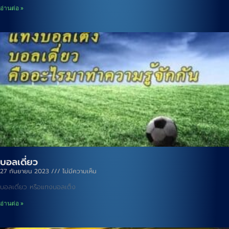
อ่านต่อ »
บอลเดี่ยว
27 กันยายน 2023
ไม่มีความเห็น
บอลเดี่ยว หรือแทงบอลเต็ง
อ่านต่อ »