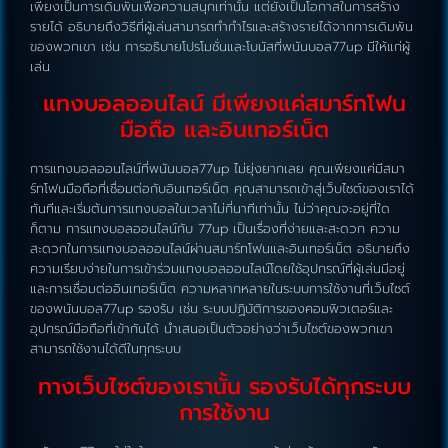
เพียงเป็นการเดิมพันเพื่อความสนุกเท่านั้น แต่ยังเป็นโอกาสในการสร้าง
รายได้ อธิบายถึงวิธีที่ผู้เล่นสามารถทำกำไรและสร้างรายได้จากการเดิมพัน
ของพวกเขา เช่น การอธิบายโปรโมชั่นและโบนัสที่พนันบอล77up มีให้แก่ผู้
เล่น
แทงบอลออนไลน์ มีเพียงแค่สมาร์ทโฟน
มือถือ และอินเทอร์เน็ต
การแทงบอลออนไลน์ที่พนันบอล77up ไม่ยุ่งยากเลย คุณเพียงแค่มีสมา
ร์ทโฟนมือถือที่เชื่อมต่อกับอินเทอร์เน็ต คุณสามารถเข้าสู่เว็บไซต์ของเราได้
ทันทีและเริ่มต้นการแทงบอลในเวลาไม่กี่นาทีเท่านั้น ไม่ว่าคุณจะอยู่ที่ใด
ก็ตาม การแทงบอลออนไลน์กับ 77up เป็นเรื่องที่ง่ายและสะดวก ความ
สะดวกในการแทงบอลออนไลน์ผ่านสมาร์ทโฟนและอินเทอร์เน็ต อธิบายถึง
ความเรียบง่ายในการเข้าร่วมแทงบอลออนไลน์โดยใช้อุปกรณ์ที่ผู้เล่นมีอยู่
และการเชื่อมต่ออินเทอร์เน็ต ความหลากหลายในระบบการใช้งานที่เว็บไซต์
ของพนันบอล77up รองรับ เช่น ระบบปฏิบัติการของคอมพิวเตอร์และ
อุปกรณ์มือถือที่เข้ากันได้ นำเสนอเป็นตัวอย่างว่าเว็บไซต์ของพวกเขา
สามารถใช้งานได้ดีในทุกระบบ
ทางเว็บไซต์ของเรานั้น รองรับได้ทุกระบบ
การใช้งาน