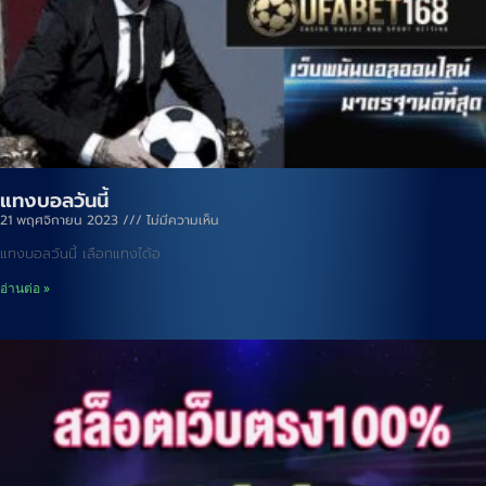
แทงบอลวันนี้
21 พฤศจิกายน 2023
ไม่มีความเห็น
แทงบอลวันนี้ เลือกแทงได้อ
อ่านต่อ »