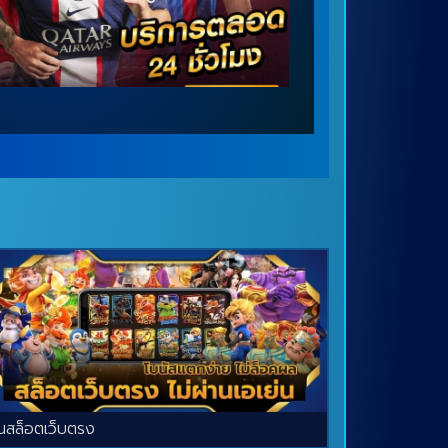
ั่นสล็อตเว็บตรง