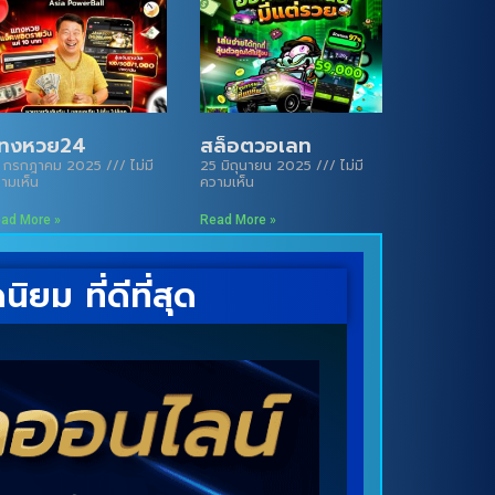
ทงหวย24
สล็อตวอเลท
8 กรกฎาคม 2025
ไม่มี
25 มิถุนายน 2025
ไม่มี
ามเห็น
ความเห็น
ad More »
Read More »
ม ที่ดีที่สุด