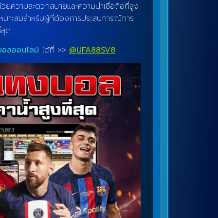
ด้วยความสะดวกสบายและความน่าเชื่อถือที่สูง
่เหมาะสมสำหรับผู้ที่ต้องการประสบการณ์การ
่สุด
บอลออนไลน์
ได้ที่ >>
@UFA88SV8