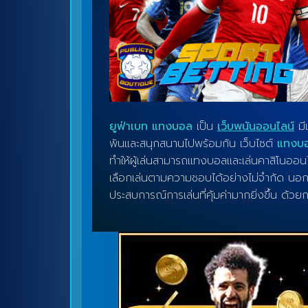
ยูฟ่าเบท แทงบอล
เป็น
เว็บพนันออนไลน์
มี
พันและสนุกสนานไปพร้อมกัน เว็บไซต์
แทงบ
ทำให้ผู้เล่นสามารถแทงบอลและเล่นคาสิโนออน
เลือกเล่นตามความชอบได้อย่างไม่จำกัด นอก
ประสบการณ์การเล่นที่คุ้มค่ามากยิ่งขึ้น ด้วย