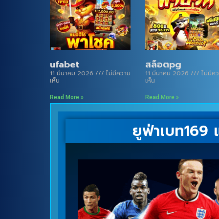
ufabet
สล็อตpg
11 มีนาคม 2026
ไม่มีความ
11 มีนาคม 2026
ไม่มีค
เห็น
เห็น
Read More »
Read More »
ยูฟ่าเบท169 