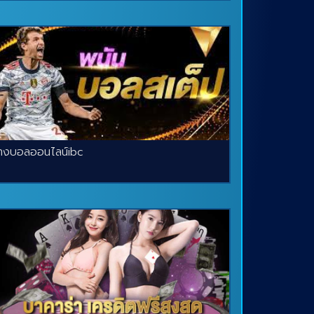
ทงบอลออนไลน์ibc