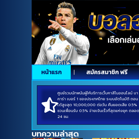
หน้าแรก
สมัครสมาชิก ฟรี
ศูนย์รวมนักพนันผู้ให้บริการเว็บคาสิโนออนไลน์ บา
คาร่า เบอร์ 1 ของประเทศไทย ระบบอัตโนมัติ ถอน
ได้สูงสุด 10,000,000 ต่อวัน คืนยอดเสีย 0.5%
ชวนเพื่อนรับ 0.5% จ่ายเงินเร็วที่สุดแห่งยุค ตลอ
24 ชม.
บทความล่าสุด