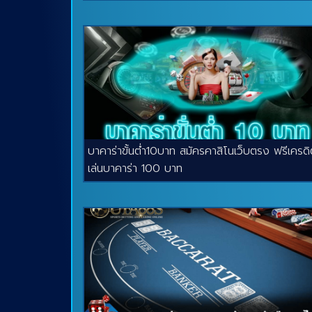
บาคาร่าขั้นต่ำ10บาท สมัครคาสิโนเว็บตรง ฟรีเครด
เล่นบาคาร่า 100 บาท