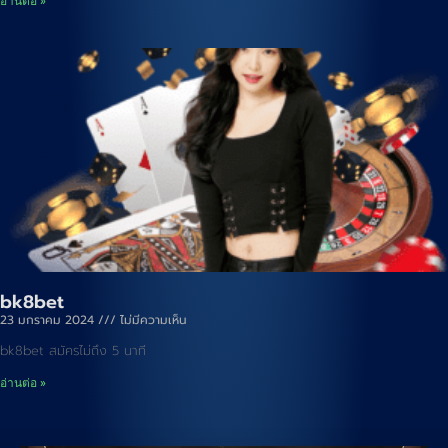
อ่านต่อ »
bk8bet
23 มกราคม 2024
ไม่มีความเห็น
bk8bet สมัครไม่ถึง 5 นาที
อ่านต่อ »