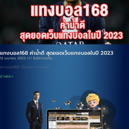
แทงบอล168 ค่าน้ำดี สุดยอดเว็บแทงบอลในปี 2023
12 เมษายน 2023
ไม่มีความเห็น
แทงบอล168 เว็บตรง แทงบอลไ
อ่านต่อ »