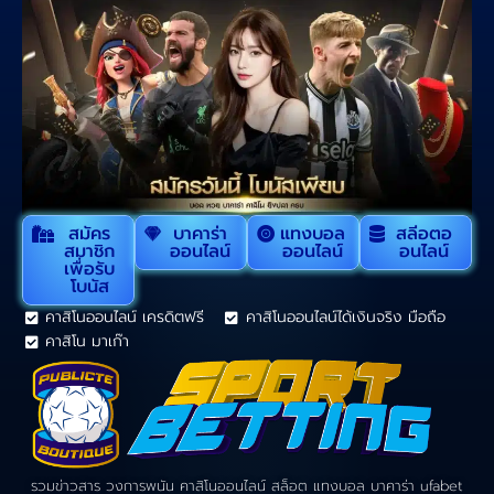
สมัคร
บาคาร่า
แทงบอล
สลีอตอ
สมาชิก
ออนไลน์
ออนไลน์
อนไลน์
เพื่อรับ
โบนัส
คาสิโนออนไลน์ เครดิตฟรี
คาสิโนออนไลน์ได้เงินจริง มือถือ
คาสิโน มาเก๊า
รวมข่าวสาร วงการพนัน คาสิโนออนไลน์ สล็อต แทงบอล
บาคาร่า ufabet