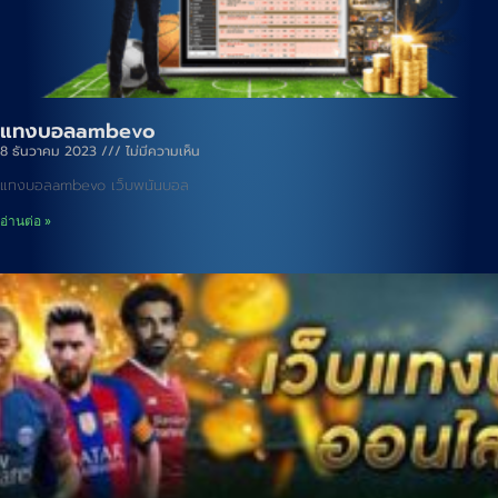
แทงบอลambevo
8 ธันวาคม 2023
ไม่มีความเห็น
แทงบอลambevo เว็บพนันบอล
อ่านต่อ »