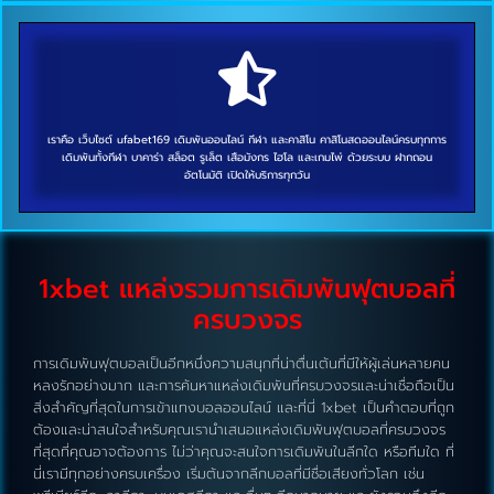
เราคือ เว็บไซต์ ufabet169 เดิมพันออนไลน์ กีฬา และคาสิโน คาสิโนสดออนไลน์ครบทุกการ
เดิมพันทั้งกีฬา บาคาร่า สล็อต รูเล็ต เสือมังกร ไฮโล และเกมไพ่ ด้วยระบบ ฝากถอน
อัตโนมัติ เปิดให้บริการทุกวัน
1xbet แหล่งรวมการเดิมพันฟุตบอลที่
ครบวงจร
การเดิมพันฟุตบอลเป็นอีกหนึ่งความสนุกที่น่าตื่นเต้นที่มีให้ผู้เล่นหลายคน
หลงรักอย่างมาก และการค้นหาแหล่งเดิมพันที่ครบวงจรและน่าเชื่อถือเป็น
สิ่งสำคัญที่สุดในการเข้าแทงบอลออนไลน์ และที่นี่ 1xbet เป็นคำตอบที่ถูก
ต้องและน่าสนใจสำหรับคุณเรานำเสนอแหล่งเดิมพันฟุตบอลที่ครบวงจร
ที่สุดที่คุณอาจต้องการ ไม่ว่าคุณจะสนใจการเดิมพันในลีกใด หรือทีมใด ที่
นี่เรามีทุกอย่างครบเครื่อง เริ่มต้นจากลีกบอลที่มีชื่อเสียงทั่วโลก เช่น