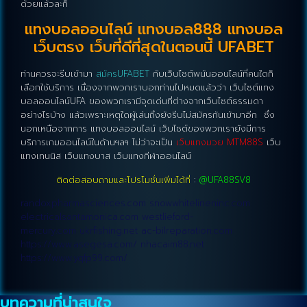
ด้วย
แล้ว
ละ
ก็
แทงบอลออนไลน์ แทงบอล888 แทงบอล
เว็บตรง เว็บที่ดีที่สุดในตอนนี้ UFABET
ท่าน
ควรจะ
รีบ
เข้ามา
สมัคร
UFABET
กับ
เว็บไซต์
พนัน
ออนไลน์
ที่
คนใด
ก็
เลือก
ใช้
บริการ
เนื่องจาก
พวกเรา
บอก
ท่าน
ไป
หมด
แล้ว
ว่า
เว็บไซต์
แทง
บอล
ออนไลน์
UFA
ของ
พวกเรา
มี
จุดเด่น
ที่
ต่างจาก
เว็บไซต์
ธรรมดา
อย่างไรบ้าง
แล้ว
เพราะเหตุใด
ผู้
เล่น
ถึง
ยัง
รีบ
ไม่
สมัคร
กัน
เข้ามา
อีก
ซึ่ง
นอกเหนือจากการ
แทงบอลออนไลน์
เว็บไซต์
ของ
พวกเรา
ยัง
มีการ
บริการ
เกม
ออนไลน์
ในด้าน
ฯลฯ
ไม่ว่า
จะ
เป็น
เว็บแทงมวย
MTM88S
เว็บ
แทงเทนนิส เว็บแทงบาส เว็บแทงกีฬาออนไลน์
ติดต่อสอบถามและโปรโมชั่นเพิ่มได้ที่
:
@UFA88SV8
randoxpharmasciences.com
snowwhitelineninc.com
electricalsantamonica.com
westlieford-
mercury.com
ukrfishing.net
ac-bilreparation.com
https://www.asegesa.com/
nhacaim88.net
https://www.yqfp99.com/
บทความที่น่าสนใจ