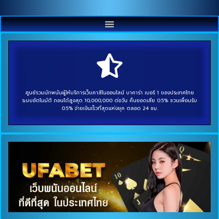
ศูนย์รวมนักพนันผู้ให้บริการเว็บคาสิโนออนไลน์ บาคาร่า เบอร์ 1 ของประเทศไทย
ระบบอัตโนมัติ ถอนได้สูงสุด 10,000,000 ต่อวัน คืนยอดเสีย 0.5% ชวนเพื่อนรับ
0.5% จ่ายเงินเร็วที่สุดแห่งยุค ตลอด 24 ชม.