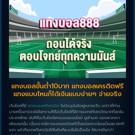
แทงบอลขั้นต่ำ10บาท แทงบอลเครดิตฟรี
แทงแบบไหนก็ได้เงินแบบง่ายๆ จ่ายจริง
เว็บไซต์
ที่
มี
แทงบอล
ฟรี
เครดิต
ใน
ปัจจุบัน
มี
อยู่
หลาย
เว็บ
แต่ว่า
ที่
ท่าน
บางครั้งอาจจะ
ยัง
ไม่ทราบ
ก็คือ
เว็บไซต์
ที่
มีการ
แจก
ฟรี
เครดิต
มากที่สุด
ใน
ประเทศ
ไทย
มันก็คือ
เว็บไซต์
แทงบอลออนไลน์
ยูฟ่า
เบท
ของ
พวกเรา
เพียงแค่นั้น
เนื่องจาก
มีการ
แจก
เครดิต
ฟรี
ตั้งแต่
ลงทะเบียนเป็นสมาชิก
ที
แรก
แล้วก็
แจก
ฟรี
เครดิต
ให้
ในทันที
แบบ
ไม่มีเงื่อนไข
ให้
มากยิ่งกว่า