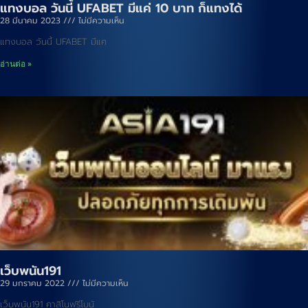
แทงบอล วันนี้ UFABET มีแค่ 10 บาท ก็แทงได้
28 มีนาคม 2023
ไม่มีความเห็น
แทงบอล วันนี้ UFABET มีแค
อ่านต่อ »
เว็บพนัน191
29 มกราคม 2022
ไม่มีความเห็น
เว็บพนัน191 คาสิโนฟรีโบนั