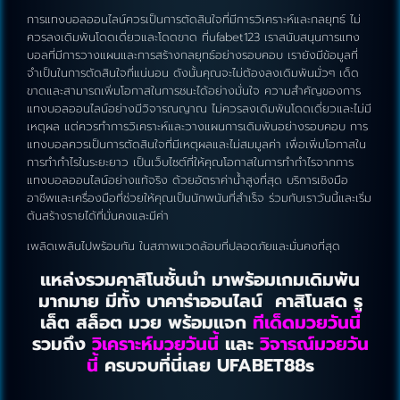
การแทงบอลออนไลน์ควรเป็นการตัดสินใจที่มีการวิเคราะห์และกลยุทธ์ ไม่
ควรลงเดิมพันโดดเดี่ยวและโดดขาด ที่ufabet123 เราสนับสนุนการแทง
บอลที่มีการวางแผนและการสร้างกลยุทธ์อย่างรอบคอบ เรายังมีข้อมูลที่
จำเป็นในการตัดสินใจที่แน่นอน ดังนั้นคุณจะไม่ต้องลงเดิมพันมั่วๆ เด็ด
ขาดและสามารถเพิ่มโอกาสในการชนะได้อย่างมั่นใจ ความสำคัญของการ
แทงบอลออนไลน์อย่างมีวิจารณญาณ ไม่ควรลงเดิมพันโดดเดี่ยวและไม่มี
เหตุผล แต่ควรทำการวิเคราะห์และวางแผนการเดิมพันอย่างรอบคอบ การ
แทงบอลควรเป็นการตัดสินใจที่มีเหตุผลและไม่สมมูลค่า เพื่อเพิ่มโอกาสใน
การทำกำไรในระยะยาว เป็นเว็บไซต์ที่ให้คุณโอกาสในการทำกำไรจากการ
แทงบอลออนไลน์อย่างแท้จริง ด้วยอัตราค่าน้ำสูงที่สุด บริการเชิงมือ
อาชีพและเครื่องมือที่ช่วยให้คุณเป็นนักพนันที่สำเร็จ ร่วมกับเราวันนี้และเริ่ม
ต้นสร้างรายได้ที่มั่นคงและมีค่า
เพลิดเพลินไปพร้อมกัน ในสภาพแวดล้อมที่ปลอดภัยและมั่นคงที่สุด
แหล่งรวมคาสิโนชั้นนำ มาพร้อมเกมเดิมพัน
มากมาย มีทั้ง บาคาร่าออนไลน์ คาสิโนสด รู
เล็ต สล็อต มวย พร้อมแจก
ทีเด็ดมวยวันนี้
รวมถึง
วิเคราะห์มวยวันนี้
และ
วิจารณ์มวยวัน
นี้
ครบจบที่นี่เลย UFABET88s