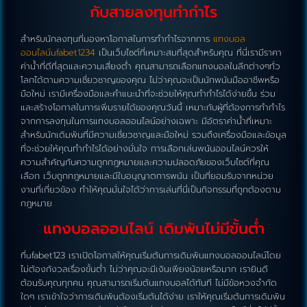
กับสายลงทุนทำกำไร
สำหรับนักลงทุนที่มองหาโอกาสในการทำกำไรจากการ
แทงบอล
ออนไลน์ufabet1234
เป็นเว็บไซต์ที่เหมาะสมที่สุดสำหรับคุณ ที่นี่เรามีราคา
ค่าน้ำที่ดีที่สุดและความเสี่ยงต่ำ คุณสามารถเลือกแทงบอลในลีกต่างๆทั่ว
โลกได้ตามความเชี่ยวชาญของคุณ ไม่ว่าคุณจะเป็นนักพนันมืออาชีพหรือ
มือใหม่ เรามีเครื่องมือและคำแนะนำที่จะช่วยให้คุณทำกำไรได้ง่ายขึ้น ร่วม
และสร้างโอกาสในการเพิ่มรายได้ของคุณวันนี้ เหมาะกับผู้ที่ต้องการทำกำไร
จากการลงทุนในการแทงบอลออนไลน์อย่างเฉพาะ มีอัตราค่าน้ำที่เหมาะ
สำหรับนักเดิมพันที่มีความเชี่ยวชาญและมือใหม่ รวมถึงเครื่องมือและข้อมูล
ที่จะช่วยให้คุณทำกำไรได้อย่างมั่นใจ การเลือกเล่นพนันออนไลน์ควรให้
ความสำคัญกับความถูกกฎหมายและความปลอดภัยของเว็บไซต์ที่คุณ
เลือก เว็บถูกกฎหมายและมีใบอนุญาตการพนัน เป็นที่ยอมรับจากหน่วย
งานที่เกี่ยวข้อง ทำให้คุณมั่นใจได้ว่าการเล่นที่นี่เป็นกิจกรรมที่ถูกต้องตาม
กฎหมาย
แทงบอลออนไลน์ เดิมพันไม่มีขั้นต่ำ
ที่ufabet123 เราเปิดโอกาสให้คุณเริ่มต้นการเดิมพันแทงบอลออนไลน์โดย
ไม่ต้องกังวลเรื่องขั้นต่ำ ไม่ว่าคุณจะมีเงินเพียงน้อยหรือมาก เรายินดี
ต้อนรับคุณทุกคน คุณสามารถเริ่มต้นแทงบอลได้ทันที ไม่มีข้อหวงจำกัด
ใดๆ เราเข้าใจว่าการเดิมพันต้องเริ่มต้นได้ง่าย เราให้คุณเริ่มต้นการเดิมพัน