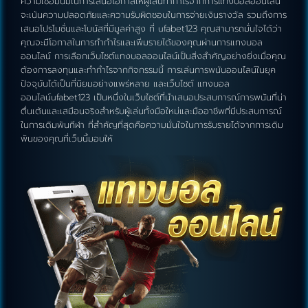
ความเชื่อมั่นมีในการเสนอโอกาสให้ผู้เล่นทำกำไรจากการแทงบอลออนไลน์
จะเน้นความปลอดภัยและความรับผิดชอบในการจ่ายเงินรางวัล รวมถึงการ
เสนอโปรโมชั่นและโบนัสที่มีมูลค่าสูง ที่ ufabet123 คุณสามารถมั่นใจได้ว่า
คุณจะมีโอกาสในการทำกำไรและเพิ่มรายได้ของคุณผ่านการแทงบอล
ออนไลน์ การเลือกเว็บไซต์แทงบอลออนไลน์เป็นสิ่งสำคัญอย่างยิ่งเมื่อคุณ
ต้องการลงทุนและทำกำไรจากกิจกรรมนี้ การเล่นการพนันออนไลน์ในยุค
ปัจจุบันได้เป็นที่นิยมอย่างแพร่หลาย และเว็บไซต์ แทงบอล
ออนไลน์ufabet123 เป็นหนึ่งในเว็บไซต์ที่นำเสนอประสบการณ์การพนันที่น่า
ตื่นเต้นและเสมือนจริงสำหรับผู้เล่นทั้งมือใหม่และมืออาชีพที่มีประสบการณ์
ในการเดิมพันกีฬา ที่สำคัญที่สุดคือความมั่นใจในการรับรายได้จากการเดิม
พันของคุณที่เว็บนี้มอบให้