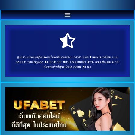
ศูนย์รวมนักพนันผู้ให้บริการเว็บคาสิโนออนไลน์ บาคาร่า เบอร์ 1 ของประเทศไทย ระบบ
อัตโนมัติ ถอนได้สูงสุด 10,000,000 ต่อวัน คืนยอดเสีย 0.5% ชวนเพื่อนรับ 0.5%
จ่ายเงินเร็วที่สุดแห่งยุค ตลอด 24 ชม.