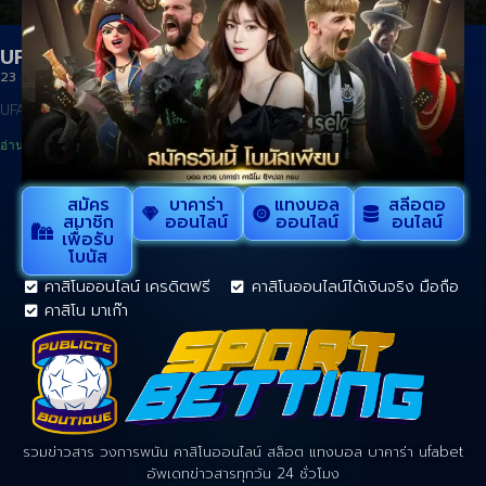
UFABET666
23 สิงหาคม 2023
ไม่มีความเห็น
UFABET666 มั่นคง ปลอดภัย
อ่านต่อ »
สมัคร
บาคาร่า
แทงบอล
สลีอตอ
สมาชิก
ออนไลน์
ออนไลน์
อนไลน์
เพื่อรับ
โบนัส
คาสิโนออนไลน์ เครดิตฟรี
คาสิโนออนไลน์ได้เงินจริง มือถือ
คาสิโน มาเก๊า
รวมข่าวสาร วงการพนัน คาสิโนออนไลน์ สล็อต แทงบอล
บาคาร่า ufabet
อัพเดทข่าวสารทุกวัน 24 ชั่วโมง