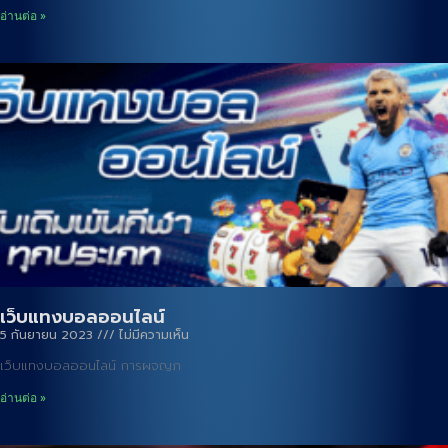
อ่านต่อ »
เว็บแทงบอลออนไลน์
5 กันยายน 2023
ไม่มีความเห็น
เว็บแทงบอลออนไลน์ การผจญภ
อ่านต่อ »