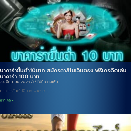
บาคาร่าขั้นต่ำ10บาท สมัครคาสิโนเว็บตรง ฟรีเครดิตเล่น
บาคาร่า 100 บาท
24 มิถุนายน 2023
ไม่มีความเห็น
บาคาร่าขั้นต่ำ10บาท ฝากถอ
อ่านต่อ »