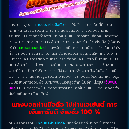
แทงบอล สูงต่ํา
แทงบอลผ่านมือถือ
การให้บริการของเว็บที่มีความ
หลากหลายในรูปแบบต่างๆในการเล่นพนันบอลเราจึงต้องมีความ
รอบคอบและจะต้องทำความเข้าใจในรูปแบบต่างๆที่จะเลือกใช้ในการวาง
เดิมพันแต่ละครั้งอย่างการเลือกที่จะแทงบอลสูงต่ำ คืออะไร ก็จะรู้ถึงการ
เข้าไป
แทงบอลออนไลน์
เล่นพนันว่าจะมีโอกาสมากน้อยแค่ไหนในผลกำไร
ที่จะได้กับบริการและความสะดวกสบายของนักพนันส่วนใหญ่ที่จะได้จาก
แนวทางและบริการของเว็บที่สามารถเชื่อถือและมั่นใจได้เป็นที่ยอมรับและ
นิยมเลือกเข้ามาเล่นพนันบอลกับบริการของยูฟ่าเบสซึ่งเป็นเว็บพนัน
บอลที่มีการเปิดให้บริการมานานมีจำนวนสมาชิกมากเป็นอันดับ 1 และมี
บริการที่ได้มาตรฐานมีรูปแบบต่างๆของการแทงบอลให้ได้เลือกหลายรูป
แบบอย่างการด้วยพี่จะเข้ามาพนันบอลสูงต่ำก็เป็นอีกหนึ่งรูป
เว็บพนัน
บอล
แบบของการพนันบอลด้วยการแทงบอลในรูปแบบของบอลสูงต่ำ
นั้นก็จะเป็นการเลือกเดิมพัน
แทงบอลผ่านมือถือ ไม่ผ่านเอเย่นต์ การ
เงินการันตี จ่ายชั่ว 100 %
กับผลสกอร์รวม
แทงบอลผ่านมือถือ
ของทั้งสองทีมที่เกิดขึ้นจากการ
แข่งขันกับราคาที่ตั้งไว้ว่านักพนันจะเลือกแทงสูงหรือต่ำกับผลสกอร์ที่จะ