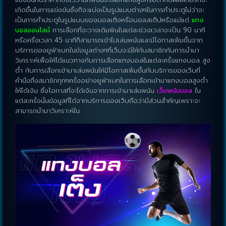
เกิดขึ้นในการแข่งขันซึ่งก็จะแบ่งเป็นรูปแบบต่างๆในการทำประตูไม่ว่าจะ
เป็นการทำประตูในรูปแบบของบอลเต็งหรือบอลสเต็ปหรือแม้แต่
แทง
บอลออนไลน์
การเลือกที่จะวางเดิมพันในแต่ละช่วงเวลาจะเป็น 90 นาที
หรือครึ่งเวลา 45 นาทีก็สามารถเข้าไปเล่นพนันและมีโอกาสเพิ่มขึ้นจาก
บริการของยูฟ่าเบทในข้อมูลต่างๆที่เว็บจะมีให้กับสมาชิกกับการนำมา
วิเคราะห์เพื่อให้ได้แนวทางกับการเลือกแทงบอลในแต่ละครั้งแทงบอล สูง
ต่ํา กับการเลือกเข้ามาเล่นพนันให้มีโอกาสเพิ่มขึ้นกับบริการของเว็บที่
คำนึงถึงสมาชิกทุกๆครั้งอย่างยูฟ่าเบทในการเลือกเข้ามาแทงบอลสูงต่ำ
ให้ได้เงิน ซึ่งโอกาสที่จะได้เงินจากการเข้ามาเล่นพนัน
เว็บพนันบอล
ใน
แต่ละครั้งนั้นข้อมูลที่ได้จากบริการของเว็บถือว่ามีส่วนสำคัญเพราะจะ
สามารถนำมาวิเคราะห์ใน