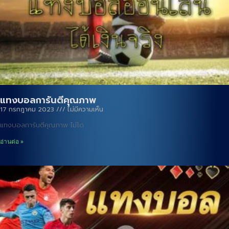
แทงบอลการันตีคุณภาพ
17 กรกฎาคม 2023
ไม่มีความเห็น
แทงบอลการันตีคุณภาพ ไม่โด
อ่านต่อ »