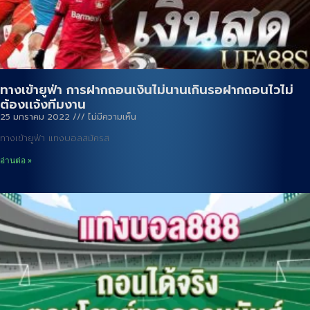
ทางเข้ายูฟ่า การฝากถอนเงินไม่นานเกินรอฝากถอนไวไม่
ต้องเเจ้งทีมงาน
25 มกราคม 2022
ไม่มีความเห็น
ทางเข้ายูฟ่า แทงบอลสมัครส
อ่านต่อ »