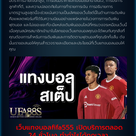
อัตราการจ่ายเงินที่สูง, การเสนอราคาและโปรโมชั่นที่น่าสนใจ, การบริการ
ลูกค้าที่ดี, และความปลอดภัยในการทำรายการเงิน การอธิบายการ
มาตรฐานสูงสุดนี้จะช่วยเน้นความเป็นเลิศของเว็บไซต์นี้ในด้านการเดิมพัน
คือแพลตฟอร์มที่ได้รับความนิยมอย่างแพร่หลายในวงการการเดิมพัน
ฟุตบอล และไม่เยอะแยะที่จะมีแหล่งเดิมพันออนไลน์ที่ครบวงจรเหมือนเว็บนี้
เมื่อคุณสมัครสมาชิกเข้ามาในโลกของเว็บแทงบอลคุณจะได้พบกับทุกสิ่งที่
คุณต้องการสำหรับการเดิมพันและการติดตามฟุตบอลที่คุณรักทั้งสิ้น ดัง
นั้นเราขอเสนอให้คุณสำรวจรายละเอียดและประโยชน์ที่เว็บแทงบอลมอบให้
คุณ
เว็บแทงบอลfifa555 เปิดบริการตลอด
24 ชั่วโมง ทำกำไรได้ทุกเวลา