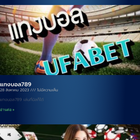
แทงบอล789
28 สิงหาคม 2023
ไม่มีความเห็น
แทงบอล789 เล่นกี่บิลก็ได้
อ่านต่อ »