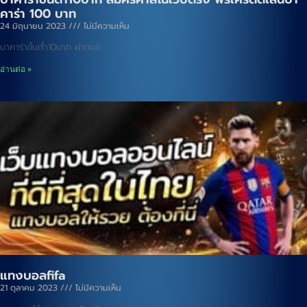
คาร่า 100 บาท
24 มิถุนายน 2023
ไม่มีความเห็น
บาคาร่าขั้นต่ำ10บาท ฝากถอ
อ่านต่อ »
แทงบอลfifa
21 ตุลาคม 2023
ไม่มีความเห็น