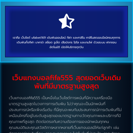
เราคือ เว็บไซต์ ufabet169 เดิมพันออนไลน์ กีฬา และคาสิโน คาสิโนสดออนไลน์ครบทุกการ
เดิมพันทั้งกีฬา บาคาร่า สล็อต รูเล็ต เสือมังกร ไฮโล และเกมไพ่ ด้วยระบบ ฝากถอน
อัตโนมัติ เปิดให้บริการทุกวัน
เว็บแทงบอลfifa555 สุดยอดเว็บเดิม
พันที่มีมาตรฐานสูงสุด
เว็บแทงบอลfifa555 เป็นหนึ่งในเว็บไซต์การพนันที่มีความเครื่องมือ
มาตรฐานสูงสุดในวงการการเดิมพัน ไม่ว่าคุณจะเป็นนักพนันที่
ประสบการณ์หรือเพิ่งเริ่มต้น ที่นี่คุณจะพบกับประสบการณ์การเดิมพันที่ไม่
เหมือนใครที่อยู่ในระดับสูงสุดของมาตรฐานทางวัดคุณภาพและบริการที่มี
คุณภาพที่สูงสุด ติดต่อตรงกับความต้องการของนักพนันทุกคน
คุณสมบัติและคุณสวัสดิการหลากหลายที่เว็บแทงบอลมีให้แก่ลูกค้า เช่น