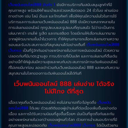
เว็บพนันออนไลน์888 อันดับ 1
ยังมีการบริการทีมสนับสนุนลูกค้าที่มี
คุณภาพสูง พร้อมให้คำแนะนำและช่วยเหลือตลอด 24 ชั่วโมง ผ่านช่อง
ทางต่างๆ เช่น ไลน์ อีเมล และโทรศัพท์ เพื่อให้คุณมีความมั่นใจในการใช้
บริการและการเล่นเกมเว็บพนันออนไลน์ 888 ยังมีความหลากหลายใน
การเล่นเกมออนไลน์ ทุกรูปแบบและรูปแบบที่คุณสนใจ ไม่ว่าจะเป็นการ
เล่นบาคาร่า เกมไพ่ รูเล็ต และเกมสล็อต โดยมีเกมให้เลือกเล่นมากมาย
จากผู้พัฒนาเกมชั้นนำในวงการ ทำให้คุณสามารถเลือกเล่นเกมตามความ
ชอบและรับประสบการณ์ที่สนุกสนานได้อย่างเต็มที่
เว็บพนันออนไลน์888
เว็บตรง
เป็นที่รู้จักกันอย่างแพร่หลายในวงการพนันออนไลน์ ด้วยความ
ปลอดภัยที่มีมาตรฐานสูง การบริการที่เป็นเลิศ และการเล่นเกมที่ตื่นเต้น
อย่างนี้ทำให้ผู้เล่นมีความสุขและพบกับประสบการณ์การเดิมพันออนไลน์
ที่ไม่เคยมีมาก่อน ลองเข้าร่วมกับเว็บพนันออนไลน์ 888 และพบกับความ
สนุกสนานในโลกของการเดิมพันออนไลน์ได้ทันที
เว็บพนันออนไลน์ 888 เล่นง่าย ได้จริง
ไม่มีโกง ดีที่สุด
เมื่อเราคุยถึงเว็บพนันออนไลน์ คงไม่สามารถที่จะไม่พูดถึง
เว็บพนัน
ออนไลน์888
ได้เลย ด้วยสถิติของผู้เข้าเล่นที่ต่อเนื่องเพิ่มขึ้นอย่างต่อ
เนื่อง และการได้รับความนิยมที่สูงขึ้นเรื่อยๆ มันเป็นที่พูดถึงกันและกัน
อย่างแพร่หลายในวงกว้างของผู้คนทั่วโลก ด้วยการนำเสนอบริการที่มี
คุณภาพสูงและปลอดภัย
เว็บพนันออนไลน์888 เว็บตรง
ได้เป็นตัวแทน