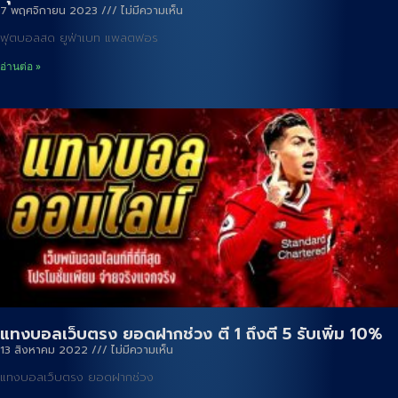
7 พฤศจิกายน 2023
ไม่มีความเห็น
ฟุตบอลสด ยูฟ่าเบท แพลตฟอร
อ่านต่อ »
แทงบอลเว็บตรง ยอดฝากช่วง ตี 1 ถึงตี 5 รับเพิ่ม 10%
13 สิงหาคม 2022
ไม่มีความเห็น
แทงบอลเว็บตรง ยอดฝากช่วง