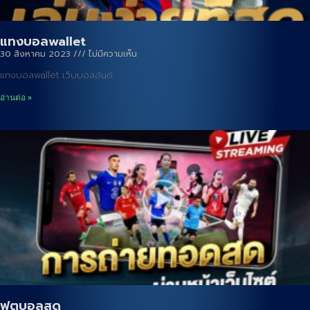
แทงบอลwallet
30 สิงหาคม 2023
ไม่มีความเห็น
แทงบอลwallet เว็บบอลอันดั
อ่านต่อ »
ฟุตบอลสด