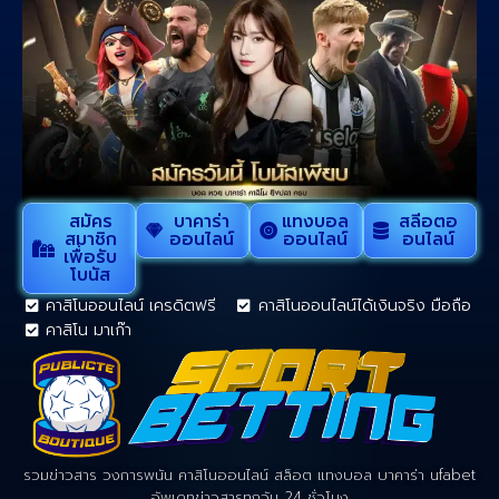
สมัคร
บาคาร่า
แทงบอล
สลีอตอ
สมาชิก
ออนไลน์
ออนไลน์
อนไลน์
เพื่อรับ
โบนัส
คาสิโนออนไลน์ เครดิตฟรี
คาสิโนออนไลน์ได้เงินจริง มือถือ
คาสิโน มาเก๊า
รวมข่าวสาร วงการพนัน คาสิโนออนไลน์ สล็อต แทงบอล
บาคาร่า ufabet
อัพเดทข่าวสารทุกวัน 24 ชั่วโมง