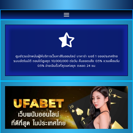
ศูนย์รวมนักพนันผู้ให้บริการเว็บคาสิโนออนไลน์ บาคาร่า เบอร์ 1 ของประเทศไทย
ระบบอัตโนมัติ ถอนได้สูงสุด 10,000,000 ต่อวัน คืนยอดเสีย 0.5% ชวนเพื่อนรับ
0.5% จ่ายเงินเร็วที่สุดแห่งยุค ตลอด 24 ชม.