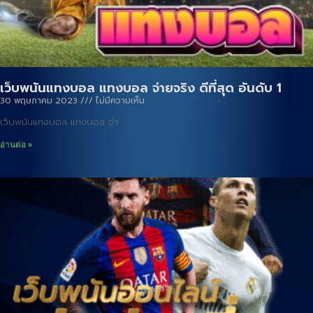
เว็บพนันแทงบอล แทงบอล จ่ายจริง ดีที่สุด อันดับ 1
30 พฤษภาคม 2023
ไม่มีความเห็น
เว็บพนันแทงบอล แทงบอล จ่า
อ่านต่อ »