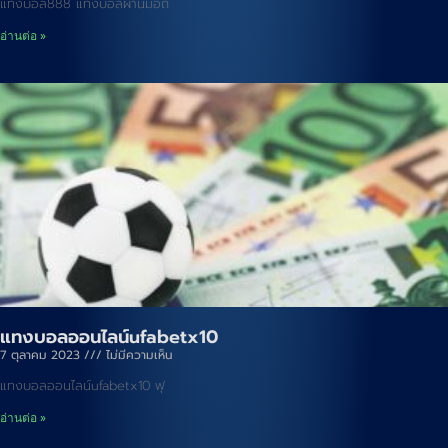
แทงบอล888 แทงบอลผ่านมือถื
อ่านต่อ »
แทงบอลออนไลน์ufabetx10
7 ตุลาคม 2023
ไม่มีความเห็น
แทงบอลออนไลน์ufabetx10 ฟุ
อ่านต่อ »