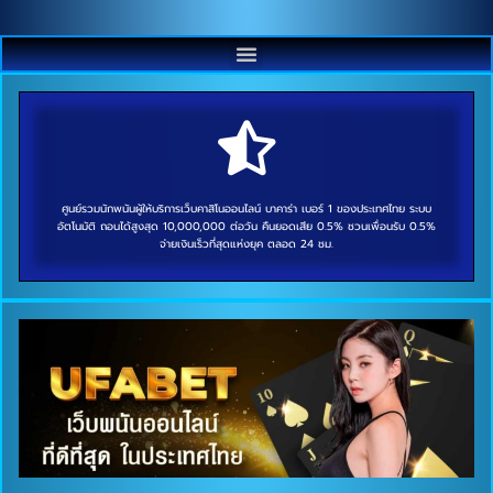
ศูนย์รวมนักพนันผู้ให้บริการเว็บคาสิโนออนไลน์ บาคาร่า เบอร์ 1 ของประเทศไทย ระบบ
อัตโนมัติ ถอนได้สูงสุด 10,000,000 ต่อวัน คืนยอดเสีย 0.5% ชวนเพื่อนรับ 0.5%
จ่ายเงินเร็วที่สุดแห่งยุค ตลอด 24 ชม.