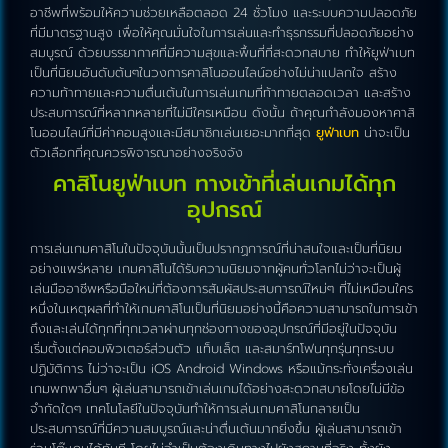
อาชีพที่พร้อมให้ความช่วยเหลือตลอด 24 ชั่วโมง และระบบความปลอดภัย
ที่มีมาตรฐานสูง เพื่อให้คุณมั่นใจในการเล่นและทำธุรกรรมที่ปลอดภัยอย่าง
สมบูรณ์ ด้วยบรรยากาศที่มีความสุขและพื้นที่ที่สะดวกสบาย ทำให้ยูฟ่าเบท
เป็นที่นิยมอันดับต้นๆในวงการคาสิโนออนไลน์อย่างไม่น่าแปลกใจ สร้าง
ความท้าทายและความตื่นเต้นในการเล่นเกมที่ท้าทายตลอดเวลา และสร้าง
ประสบการณ์ที่หลากหลายที่ไม่มีใครเหมือน ดังนั้น ถ้าคุณกำลังมองหาคาสิ
โนออนไลน์ที่มีค่าคอมสูงและมีสมาชิกเล่นเยอะมากที่สุด
ยูฟ่าเบท
น่าจะเป็น
ตัวเลือกที่คุณควรพิจารณาอย่างจริงจัง
คาสิโนยูฟ่าเบท ทางเข้าที่เล่นเกมได้ทุก
อุปกรณ์
การเล่นเกมคาสิโนในปัจจุบันนั้นเป็นปรากฏการณ์ที่น่าสนใจและเป็นที่นิยม
อย่างแพร่หลาย เกมคาสิโนได้รับความนิยมจากผู้คนทั่วโลกไม่ว่าจะเป็นผู้
เล่นมืออาชีพหรือมือใหม่ที่ต้องการสัมผัสประสบการณ์ใหม่ๆ ที่ไม่เหมือนใคร
หนึ่งในเหตุผลที่ทำให้เกมคาสิโนเป็นที่นิยมอย่างนี้คือความสามารถในการเข้า
ถึงและเล่นได้ทุกที่ทุกเวลาผ่านทุกช่องทางของอุปกรณ์ที่มีอยู่ในปัจจุบัน
เริ่มตั้งแต่คอมพิวเตอร์ส่วนตัว แท็บเล็ต และสมาร์ทโฟนทุกรุ่นทุกระบบ
ปฏิบัติการ ไม่ว่าจะเป็น iOS Android Windows หรือแม้กระทั่งเครื่องเล่น
เกมพกพาอื่นๆ ผู้เล่นสามารถเข้าเล่นเกมได้อย่างสะดวกสบายโดยไม่มีข้อ
จำกัดใดๆ เทคโนโลยีในปัจจุบันทำให้การเล่นเกมคาสิโนกลายเป็น
ประสบการณ์ที่มีความสมบูรณ์และน่าตื่นเต้นมากยิ่งขึ้น ผู้เล่นสามารถเข้า