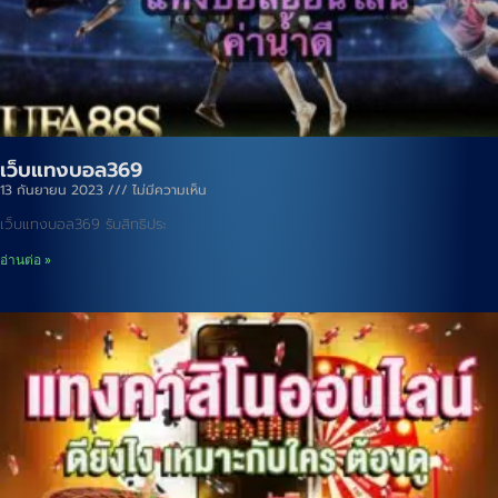
เว็บแทงบอล369
13 กันยายน 2023
ไม่มีความเห็น
เว็บแทงบอล369 รับสิทธิประ
อ่านต่อ »