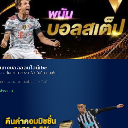
แทงบอลออนไลน์ibc
27 กันยายน 2023
ไม่มีความเห็น
แทงบอลออนไลน์ibc สำหรับมื
อ่านต่อ »