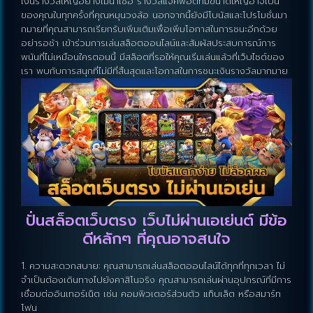
เงินรางวัลใหญ่อย่างไม่น่าเชื่อ รางวัลแจ็คพ็อตที่มีขนาดใหญ่อาจเป็น
ของคุณในทุกครั้งที่คุณหมุนวงล้อ นอกจากนี้ยังมีโบนัสและโปรโมชั่นมา
กมายที่คุณสามารถเรียกรับเพิ่มเติมเพื่อเพิ่มโอกาสในการชนะอีกด้วย
อย่ารอช้า เข้าร่วมการเล่นสล็อตออนไลน์และสัมผัสประสบการณ์การ
พนันที่ไม่เหมือนใครตอนนี้ มีสล็อตที่รอให้คุณเริ่มเล่นแล้วที่เว็บไซต์ของ
เรา พบกับการสนุกที่ไม่มีที่สิ้นสุดและโอกาสในการชนะเงินรางวัลมากมาย
ปั่นสล็อตเว็บตรง เว็บไม่ผ่านเอเย่นต์ มีข้อ
ดีหลักๆ ที่คุณอาจสนใจ
1. ความสะดวกสบาย: คุณสามารถเล่นสล็อตออนไลน์ได้ทุกที่ทุกเวลา ไม่
จำเป็นต้องเดินทางไปยังคาสิโนจริง คุณสามารถเล่นผ่านอุปกรณ์ที่มีการ
เชื่อมต่ออินเทอร์เน็ต เช่น คอมพิวเตอร์ส่วนตัว แท็บเล็ต หรือสมาร์ท
โฟน