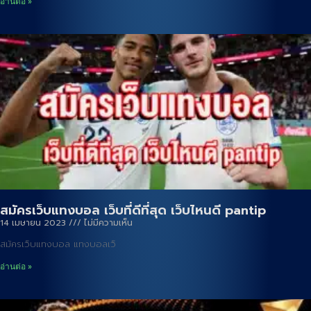
อ่านต่อ »
สมัครเว็บแทงบอล เว็บที่ดีที่สุด เว็บไหนดี pantip
14 เมษายน 2023
ไม่มีความเห็น
สมัครเว็บแทงบอล แทงบอลเว็
อ่านต่อ »