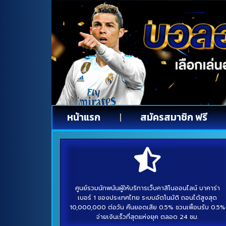
หน้าแรก
สมัครสมาชิก ฟรี
ศูนย์รวมนักพนันผู้ให้บริการเว็บคาสิโนออนไลน์ บาคาร่า
เบอร์ 1 ของประเทศไทย ระบบอัตโนมัติ ถอนได้สูงสุด
10,000,000 ต่อวัน คืนยอดเสีย 0.5% ชวนเพื่อนรับ 0.5%
จ่ายเงินเร็วที่สุดแห่งยุค ตลอด 24 ชม.