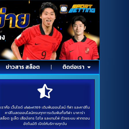
ข่าวสาร สล็อต
ติดต่อเรา
เราคือ เว็บไซต์ ufabet169 เดิมพันออนไลน์ กีฬา และคาสิโน
คาสิโนสดออนไลน์ครบทุกการเดิมพันทั้งกีฬา บาคาร่า
สล็อต รูเล็ต เสือมังกร ไฮโล และเกมไพ่ ด้วยระบบ ฝากถอน
อัตโนมัติ เปิดให้บริการทุกวัน