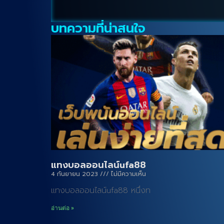
บทความที่น่าสนใจ
แทงบอลออนไลน์ufa88
4 กันยายน 2023
ไม่มีความเห็น
แทงบอลออนไลน์ufa88 หนึ่งท
อ่านต่อ »