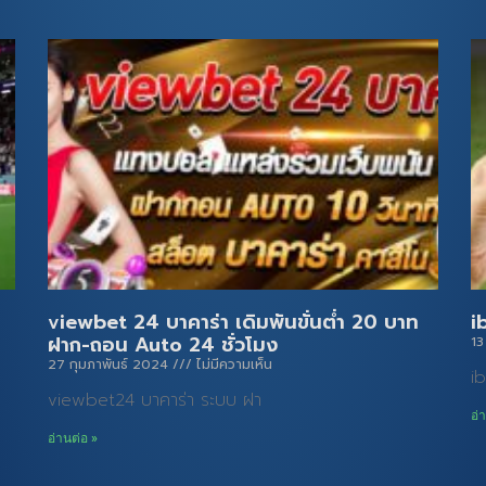
viewbet 24 บาคาร่า เดิมพันขั่นต่ำ 20 บาท
i
ฝาก-ถอน Auto 24 ชั่วโมง
13
27 กุมภาพันธ์ 2024
ไม่มีความเห็น
ib
viewbet24 บาคาร่า ระบบ ฝา
อ่
อ่านต่อ »