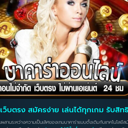
ว็บตรง สมัครง่าย เล่นได้ทุกเกม รับสิ
สานระหว่างความเป็นเลิศของเกมบาคาร่าแบบดั้งเดิมกับเทคโนโลยีสมัยใ