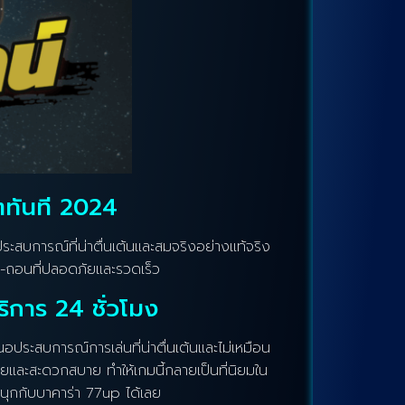
ตทันที 2024
ระสบการณ์ที่น่าตื่นเต้นและสมจริงอย่างแท้จริง
-ถอนที่ปลอดภัยและรวดเร็ว
ิการ 24 ชั่วโมง
ประสบการณ์การเล่นที่น่าตื่นเต้นและไม่เหมือน
ยและสะดวกสบาย ทำให้เกมนี้กลายเป็นที่นิยมใน
มสนุกกับบาคาร่า 77up ได้เลย