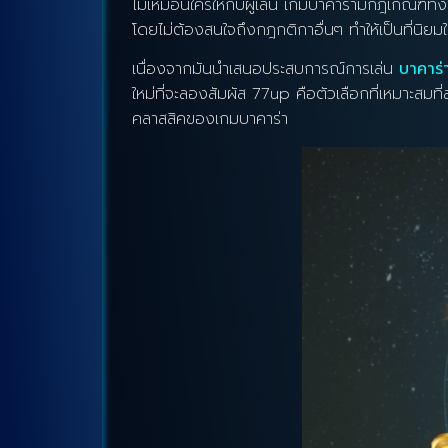
ไม่เหมือนใครให้กับผู้เล่น เกมบาคาร่ามีกฎเกณฑ์ที่ง
โดยไม่ต้องสนใจถึงกฎกติกาอื่นๆ ทำให้เป็นที่นิยม
เนื่องจากมันนำเสนอประสบการณ์การเล่น
บาคาร่า
ใหม่ที่จะลองสัมผัส 77up คือตัวเลือกที่เหมาะ
คลาสสิคของเกมบาคาร่า